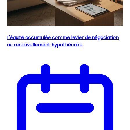
L'équité accumulée comme levier de négociation
au renouvellement hypothécaire